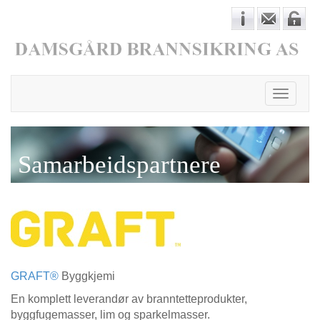
Toggle
navigati
Samarbeidspartnere
GRAFT
®
Byggkjemi
En komplett leverandør av branntetteprodukter,
byggfugemasser, lim og sparkelmasser.